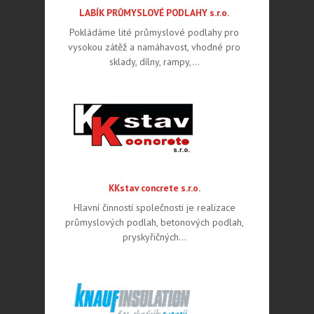
LABÍK PRŮMYSLOVÉ PODLAHY s.r.o.
Pokládáme lité průmyslové podlahy pro
vysokou zátěž a namáhavost, vhodné pro
sklady, dílny, rampy,…
KKstav concrete s.r.o.
Hlavní činností společnosti je realizace
průmyslových podlah, betonových podlah,
pryskyřičných…