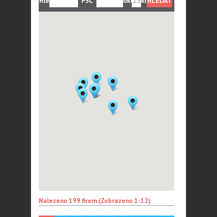
Hledám:
PSČ
okolí:
km
nebo
město:
Nalezeno 199 firem (Zobrazeno 1-12)