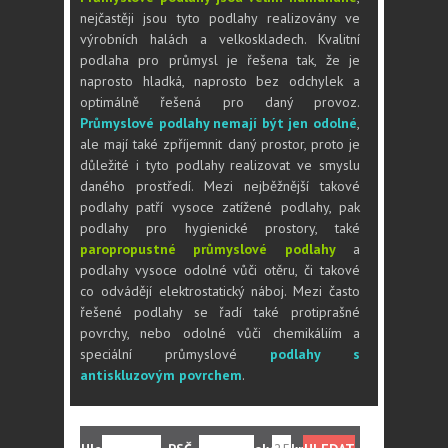
nejčastěji jsou tyto podlahy realizovány ve
výrobních halách a velkoskladech. Kvalitní
podlaha pro průmysl je řešena tak, že je
naprosto hladká, naprosto bez odchylek a
optimálně řešená pro daný provoz.
Průmyslové podlahy nemají být jen odolné
,
ale mají také zpříjemnit daný prostor, proto je
důležité i tyto podlahy realizovat ve smyslu
daného prostředí. Mezi nejběžnější takové
podlahy patří vysoce zatížené podlahy, pak
podlahy pro hygienické prostory, také
paropropustné průmyslové podlahy
a
podlahy vysoce odolné vůči otěru, či takové
co odvádějí elektrostatický náboj. Mezi často
řešené podlahy se řadí také protiprašné
povrchy, nebo odolné vůči chemikáliím a
speciální průmyslové
podlahy s
antiskluzovým povrchem
.