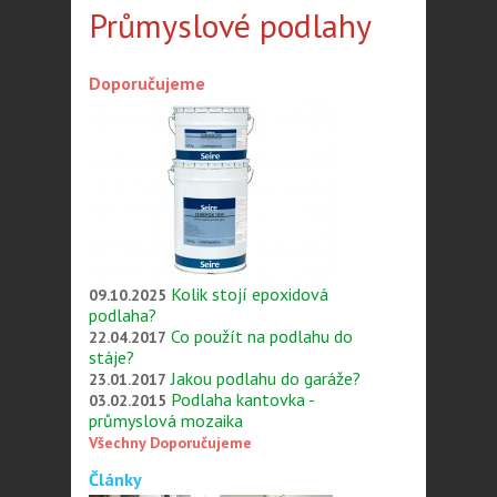
Průmyslové podlahy
Doporučujeme
Kolik stojí epoxidová
09.10.2025
podlaha?
Co použít na podlahu do
22.04.2017
stáje?
Jakou podlahu do garáže?
23.01.2017
Podlaha kantovka -
03.02.2015
průmyslová mozaika
Všechny Doporučujeme
Články