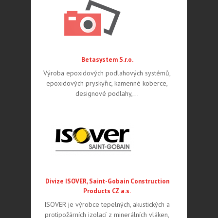
Betasystem S.r.o.
Výroba epoxidových podlahových systémů,
epoxidových pryskyřic, kamenné koberce,
designové podlahy,…
Divize ISOVER, Saint-Gobain Construction
Products CZ a.s.
ISOVER je výrobce tepelných, akustických a
protipožárních izolací z minerálních vláken,