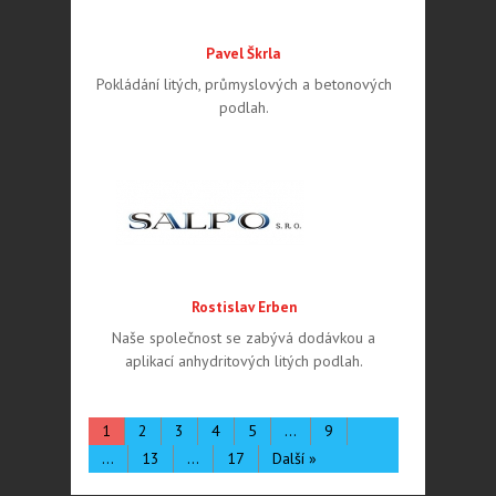
Pavel Škrla
Pokládání litých, průmyslových a betonových
podlah.
Rostislav Erben
Naše společnost se zabývá dodávkou a
aplikací anhydritových litých podlah.
1
2
3
4
5
…
9
…
13
…
17
Další »