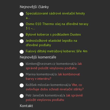
Nejnovější články
Specializované sádrové nivelační hmoty
a…
Osmo 010 Thermo olej na dřevěné terasy
3 l –…
Bytové koberce s podkladem Duotex
Jednosložkové elastické lepidlo na
dřevěné podlahy
Fialový dětský metrážový koberec šíře 4m
Nejnovější komentáře
klimken@seznam.cz komentoval/a
Jak
správně položit vinylovou podlahu
Marina komentoval/a
Jak kombinovat
barvy v interiéru?
Kožíšek miloslav komentoval/a
Víte, co
ovlivňuje dobu schnutí nivelační stěrky?
Petr Janeček komentoval/a
Jak správně
položit vinylovou podlahu
Kontakt