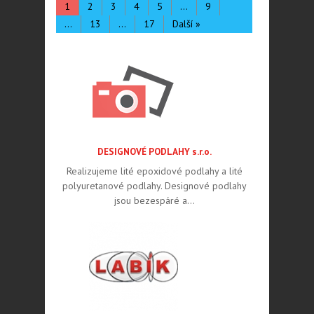
1
2
3
4
5
…
9
…
13
…
17
Další »
DESIGNOVÉ PODLAHY s.r.o.
Realizujeme lité epoxidové podlahy a lité
polyuretanové podlahy. Designové podlahy
jsou bezespáré a…