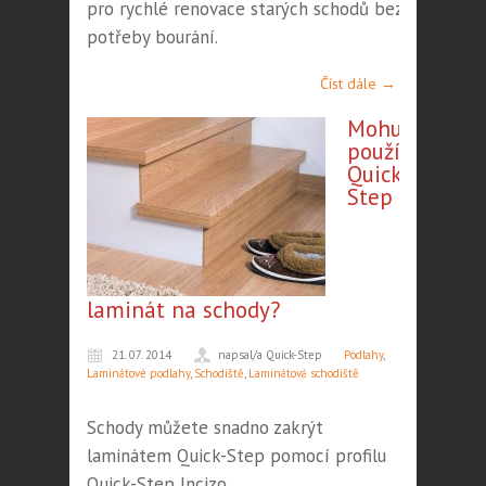
pro rychlé renovace starých schodů bez
potřeby bourání.
Číst dále →
Mohu
použít
Quick-
Step
laminát na schody?
21. 07. 2014
napsal/a Quick-Step
Podlahy
,
Laminátové podlahy
,
Schodiště
,
Laminátová schodiště
Schody můžete snadno zakrýt
laminátem Quick-Step pomocí profilu
Quick-Step Incizo.