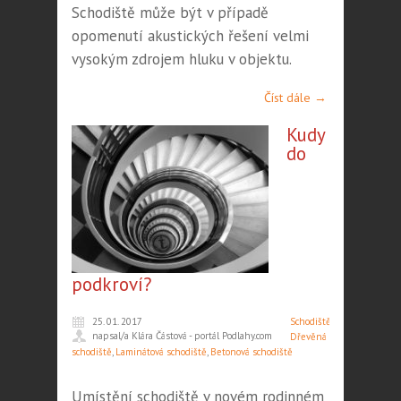
Schodiště může být v případě
opomenutí akustických řešení velmi
vysokým zdrojem hluku v objektu.
Číst dále →
Kudy
do
podkroví?
25. 01. 2017
Schodiště
,
napsal/a Klára Částová - portál Podlahy.com
Dřevěná
schodiště
,
Laminátová schodiště
,
Betonová schodiště
Umístění schodiště v novém rodinném