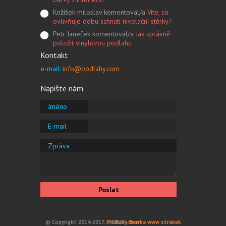
Kožíšek miloslav komentoval/a
Víte, co
ovlivňuje dobu schnutí nivelační stěrky?
Petr Janeček komentoval/a
Jak správně
položit vinylovou podlahu
Kontakt
e-mail:
info@podlahy.com
Napište nám
Jméno
E-mail
Zpráva
Poslat
© Copyright 2014-2017,
Podlahy.com
PERUS:
Tvorba www stránek