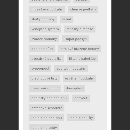
mozaikové podlahy
chemie podlahy
stěrky podlahy
seriál
Renoplan system
rohožky a rohože
izolace podlahy
Liapor podsyp
podlaha půdy
strojově hlazené betony
akustické podložky
lišty na kabeláže
svépomocí
sportovní podlahy
přechodové lišty
osvětlení podlahy
osvětlení schodů
dřevoplast
podložky pod podlahu
anhydrit
betonová schodiště
lepidlo na podlahu
lepidlo na lišty
lepidlo na sokly