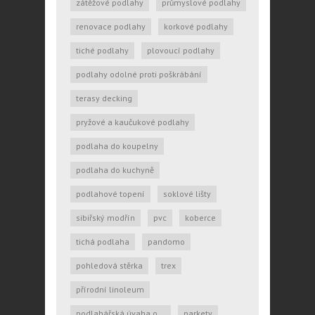
zátěžové podlahy
průmyslové podlahy
renovace podlahy
korkové podlahy
tiché podlahy
plovoucí podlahy
podlahy odolné proti poškrábání
terasy decking
pryžové a kaučukové podlahy
podlaha do koupelny
podlaha do kuchyně
podlahové topení
soklové lišty
sibiřský modřín
pvc
koberce
tichá podlaha
pandomo
pohledová stěrka
trex
přírodní linoleum
podlahářská úvaha o...
parkety