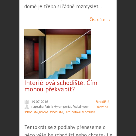
domě je třeba si řádně rozmyslet...
Číst dále →
Interiérová schodiště: Čím
mohou překvapit?
19. 07. 2016
Schodiště
,
napsal/a Patrik Hyka - portál Podlahy.com
Dřevěná
schodiště
,
Kovová schodiště
,
Laminátová schodiště
Tentokrát se z podlahy přeneseme o
něco výše ke schodišti nebo chcete-li na