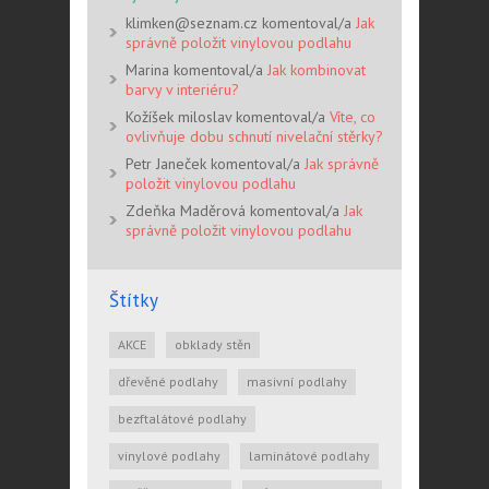
klimken@seznam.cz komentoval/a
Jak
správně položit vinylovou podlahu
Marina komentoval/a
Jak kombinovat
barvy v interiéru?
Kožíšek miloslav komentoval/a
Víte, co
ovlivňuje dobu schnutí nivelační stěrky?
Petr Janeček komentoval/a
Jak správně
položit vinylovou podlahu
Zdeňka Maděrová komentoval/a
Jak
správně položit vinylovou podlahu
Štítky
AKCE
obklady stěn
dřevěné podlahy
masivní podlahy
bezftalátové podlahy
vinylové podlahy
laminátové podlahy