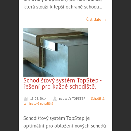
která slouží k lepší ochraně schodu...
Číst dále →
Schodišťový systém TopStep -
řešení pro každé schodiště.
15. 08. 2014
napsal/a TOPSTEP
Schodiště
,
Laminátová schodiště
Schodišťový systém TopStep je
optimální pro obložení nových schodů i