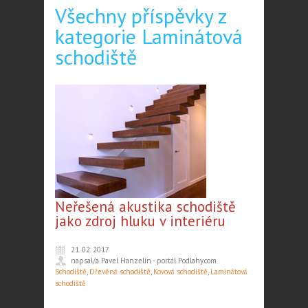
Všechny příspěvky z
kategorie Laminátová
schodiště
Neřešená akustika schodiště
jako zdroj hluku v interiéru
21. 02. 2017
napsal/a Pavel Hanzelín - portál Podlahy.com
Schodiště
,
Dřevěná schodiště
,
Kovová schodiště
,
Laminátová
schodiště