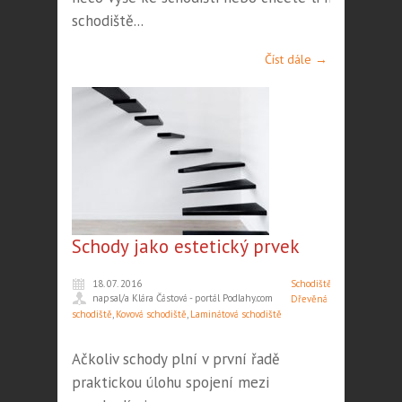
schodiště...
Číst dále →
Schody jako estetický prvek
18. 07. 2016
Schodiště
,
napsal/a Klára Částová - portál Podlahy.com
Dřevěná
schodiště
,
Kovová schodiště
,
Laminátová schodiště
Ačkoliv schody plní v první řadě
praktickou úlohu spojení mezi