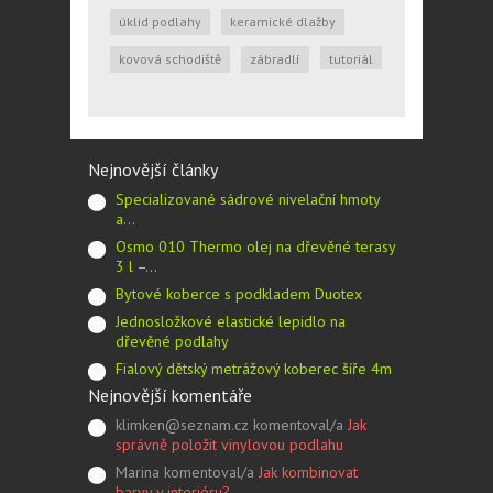
úklid podlahy
keramické dlažby
kovová schodiště
zábradlí
tutoriál
Nejnovější články
Specializované sádrové nivelační hmoty
a…
Osmo 010 Thermo olej na dřevěné terasy
3 l –…
Bytové koberce s podkladem Duotex
Jednosložkové elastické lepidlo na
dřevěné podlahy
Fialový dětský metrážový koberec šíře 4m
Nejnovější komentáře
klimken@seznam.cz komentoval/a
Jak
správně položit vinylovou podlahu
Marina komentoval/a
Jak kombinovat
barvy v interiéru?