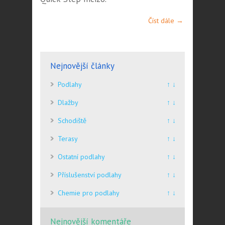
Číst dále →
Nejnovější články
Podlahy
↑ ↓
Dlažby
↑ ↓
Schodiště
↑ ↓
Terasy
↑ ↓
Ostatní podlahy
↑ ↓
Příslušenství podlahy
↑ ↓
Chemie pro podlahy
↑ ↓
Nejnovější komentáře