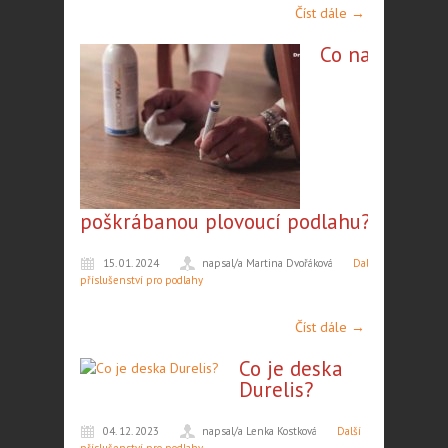
Číst dále →
Co na
poškrábanou plovoucí podlahu?
15. 01. 2024
napsal/a Martina Dvořáková
Další
příslušenství pro podlahy
Číst dále →
Co je deska
Durelis?
04. 12. 2023
napsal/a Lenka Kostková
Další