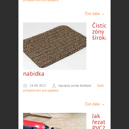
příslušenství pro podlahy
Číst dále →
Čistící
zóny |
široká
nabídka
24. 08. 2022
napsal/a Lenka Kostková
Další
příslušenství pro podlahy
Číst dále →
Jak
řezat
PVC?