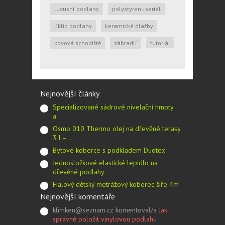
luxusní podlahy
polystyren - seriál
úklid podlahy
keramické dlažby
kovová schodiště
zábradlí
tutoriál
Nejnovější články
Specializované sádrové nivelační hmoty
a…
Osmo 010 Thermo olej na dřevěné terasy
3 l –…
Bytové koberce s podkladem Duotex
Jednosložkové elastické lepidlo na
dřevěné podlahy
Fialový dětský metrážový koberec šíře 4m
Nejnovější komentáře
klimken@seznam.cz komentoval/a
Jak
správně položit vinylovou podlahu