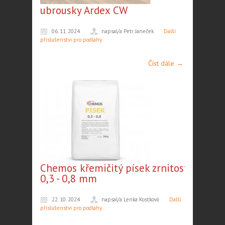
ubrousky Ardex CW
06. 11. 2024
napsal/a Petr Janeček
Další
příslušenství pro podlahy
Číst dále →
Chemos křemičitý písek zrnitosti
0,3 - 0,8 mm
22. 10. 2024
napsal/a Lenka Kostková
Další
příslušenství pro podlahy