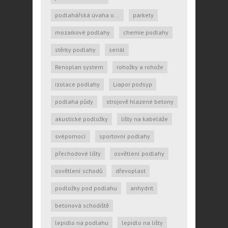
podlahářská úvaha o...
parkety
mozaikové podlahy
chemie podlahy
stěrky podlahy
seriál
Renoplan system
rohožky a rohože
izolace podlahy
Liapor podsyp
podlaha půdy
strojově hlazené betony
akustické podložky
lišty na kabeláže
svépomocí
sportovní podlahy
přechodové lišty
osvětlení podlahy
osvětlení schodů
dřevoplast
podložky pod podlahu
anhydrit
betonová schodiště
lepidlo na podlahu
lepidlo na lišty