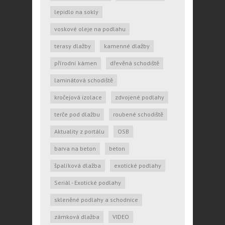
lepidlo na sokly
voskové oleje na podlahu
terasy dlažby
kamenné dlažby
přírodní kámen
dřevěná schodiště
laminátová schodiště
kročejová izolace
zdvojené podlahy
terče pod dlažbu
roubené schodiště
Aktuality z portálu
OSB
barva na beton
beton
špalíková dlažba
exotické podlahy
Seriál - Exotické podlahy
skleněné podlahy a schodnice
zámková dlažba
VIDEO