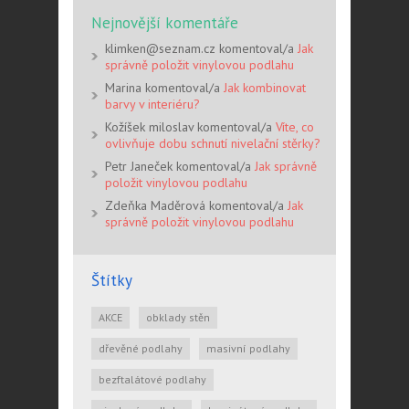
Nejnovější komentáře
klimken@seznam.cz komentoval/a
Jak
správně položit vinylovou podlahu
Marina komentoval/a
Jak kombinovat
barvy v interiéru?
Kožíšek miloslav komentoval/a
Víte, co
ovlivňuje dobu schnutí nivelační stěrky?
Petr Janeček komentoval/a
Jak správně
položit vinylovou podlahu
Zdeňka Maděrová komentoval/a
Jak
správně položit vinylovou podlahu
Štítky
AKCE
obklady stěn
dřevěné podlahy
masivní podlahy
bezftalátové podlahy