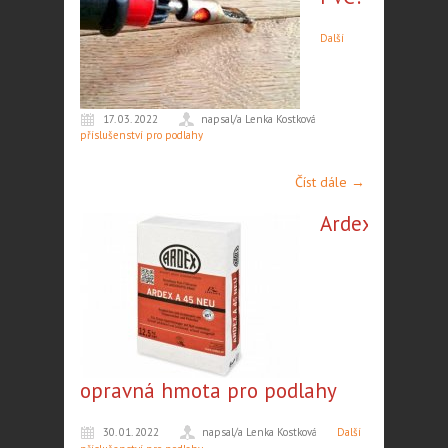
Další
17. 03. 2022
napsal/a Lenka Kostková
příslušenství pro podlahy
Číst dále →
Ardex|
opravná hmota pro podlahy
30. 01. 2022
napsal/a Lenka Kostková
Další