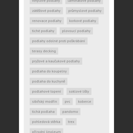
vinylové podlahy
laminátové podlahy
zátěžové podlahy
průmyslové podlahy
renovace podlahy
korkové podlahy
tiché podlahy
plovoucí podlahy
podlahy odolné proti poškrábání
terasy decking
pryžové a kaučukové podlahy
podlaha do koupelny
podlaha do kuchyně
podlahové topení
soklové lišty
sibiřský modřín
pvc
koberce
tichá podlaha
pandomo
pohledová stěrka
trex
přírodní linoleum