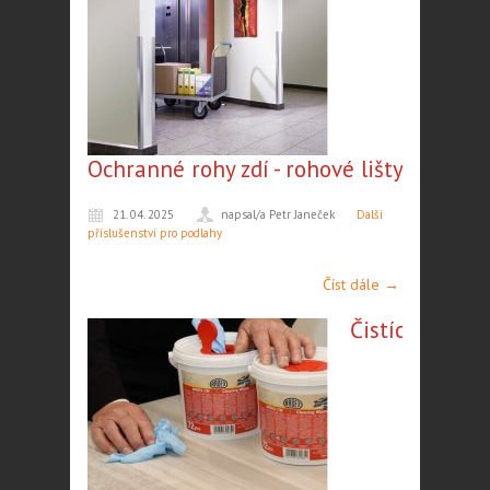
Ochranné rohy zdí - rohové lišty
21. 04. 2025
napsal/a Petr Janeček
Další
příslušenství pro podlahy
Číst dále →
Čistící