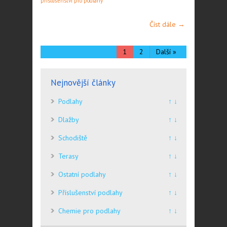
příslušenství pro podlahy
Číst dále →
1
2
Další »
Nejnovější články
Podlahy
↑ ↓
Dlažby
↑ ↓
Schodiště
↑ ↓
Terasy
↑ ↓
Ostatní podlahy
↑ ↓
Příslušenství podlahy
↑ ↓
Chemie pro podlahy
↑ ↓