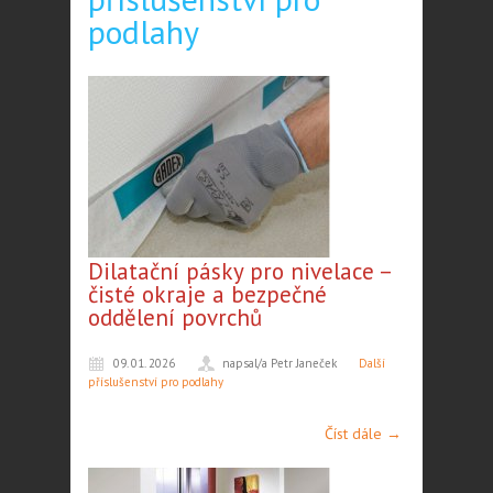
podlahy
Dilatační pásky pro nivelace –
čisté okraje a bezpečné
oddělení povrchů
09. 01. 2026
napsal/a Petr Janeček
Další
příslušenství pro podlahy
Číst dále →