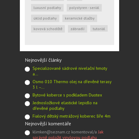
luxusní podlahy
polystyren - seriál
úklid podlahy
keramické dlažby
kovová schodiště
zábradlí
tutoriál
Nejnovější články
Specializované sádrové nivelační hmoty
a…
Osmo 010 Thermo olej na dřevěné terasy
3 l –…
Bytové koberce s podkladem Duotex
Jednosložkové elastické lepidlo na
dřevěné podlahy
Fialový dětský metrážový koberec šíře 4m
Nejnovější komentáře
klimken@seznam.cz komentoval/a
Jak
správně položit vinylovou podlahu