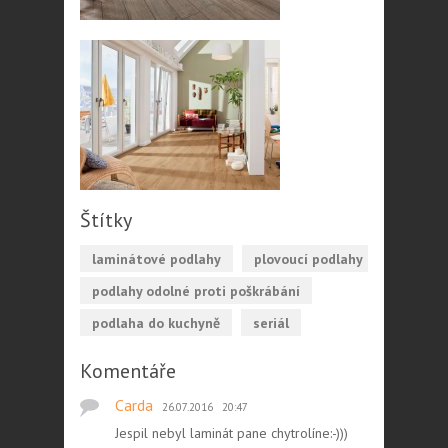
Štítky
laminátové podlahy
plovoucí podlahy
podlahy odolné proti poškrábání
podlaha do kuchyně
seriál
Komentáře
Carda
26.07.2016
20:47
Jespil nebyl laminát pane chytrolíne:-)))