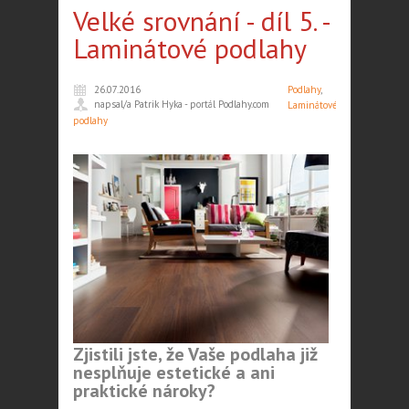
Velké srovnání - díl 5. -
Laminátové podlahy
26.07.2016
Podlahy
,
napsal/a Patrik Hyka - portál Podlahy.com
Laminátové
podlahy
Zjistili jste, že Vaše podlaha již
nesplňuje estetické a ani
praktické nároky?