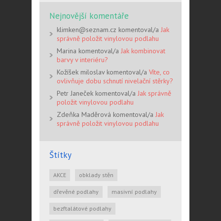
Nejnovější komentáře
klimken@seznam.cz komentoval/a
Jak
správně položit vinylovou podlahu
Marina komentoval/a
Jak kombinovat
barvy v interiéru?
Kožíšek miloslav komentoval/a
Víte, co
ovlivňuje dobu schnutí nivelační stěrky?
Petr Janeček komentoval/a
Jak správně
položit vinylovou podlahu
Zdeňka Maděrová komentoval/a
Jak
správně položit vinylovou podlahu
Štítky
AKCE
obklady stěn
dřevěné podlahy
masivní podlahy
bezftalátové podlahy