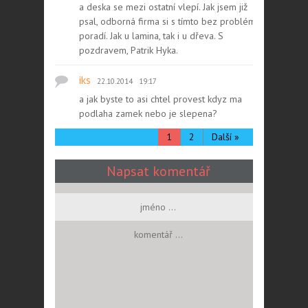
a deska se mezi ostatní vlepí. Jak jsem již
psal, odborná firma si s tímto bez problémů
poradí. Jak u lamina, tak i u dřeva. S
pozdravem, Patrik Hyka.
iks
22.10.2014
19:17
a jak byste to asi chtel provest kdyz ma
podlaha zamek nebo je slepena?
1
2
Další »
Napsat komentář