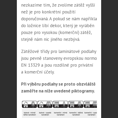
nezkazíme tím, že zvolíme zátěž vyšší
než je pro konkrétní použití
doporučovaná. A pokud se nám například
do ložnice líbí dekor, který je vyráběn
pouze pro vysokou (komerční) zátěž,
stejně nám nic jiného nezbývá.
Zátěžové třídy pro laminátové podlahy
jsou pevně stanoveny evropskou normou
EN 13329 a jsou rozdílné pro privátní
a komerční účely.
Při výběru podlahy se proto obzvláště
zaměřte na níže uvedené piktogramy.