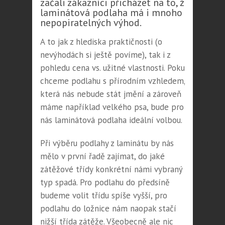
začali zákazníci přicházet na to, že
laminátová podlaha má i mnoho
nepopiratelných výhod.
A to jak z hlediska praktičnosti (o
nevýhodách si ještě povíme), tak i z
pohledu cena vs. užitné vlastnosti. Pokud
chceme podlahu s přírodním vzhledem,
která nás nebude stát jmění a zároveň
máme například velkého psa, bude pro
nás laminátová podlaha ideální volbou.
Při výběru podlahy z laminátu by nás
mělo v první řadě zajímat, do jaké
zátěžové třídy konkrétní námi vybraný
typ spadá. Pro podlahu do předsíně
budeme volit třídu spíše vyšší, pro
podlahu do ložnice nám naopak stačí
nižší třída zátěže. Všeobecně ale nic