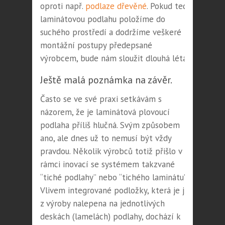
oproti např.
podlaze dřevěné
. Pokud tedy
laminátovou podlahu položíme do
suchého prostředí a dodržíme veškeré
montážní postupy předepsané
výrobcem, bude nám sloužit dlouhá léta.
Ještě malá poznámka na závěr.
Často se ve své praxi setkávám s
názorem, že je laminátová plovoucí
podlaha příliš hlučná. Svým způsobem
ano, ale dnes už to nemusí být vždy
pravdou. Několik výrobců totiž přišlo v
rámci inovací se systémem takzvané
“tiché podlahy” nebo “tichého laminátu”.
Vlivem integrované podložky, která je již
z výroby nalepena na jednotlivých
deskách (lamelách) podlahy, dochází k