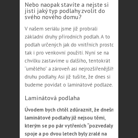
Nebo naopak stavíte a nejste si
jisti jaký typ podlahy zvolit do
svého nového domu?
V našem seriálu jsme již probrali
základní druhy přírodních podlah. A to
podlah určených jak do vnitřních prostor,
tak i pro venkovní použití. Nyní se na
chvilku zastavíme u dalšího, tentokrát
“umělého” a zároveň asi nejrozšířenějšího
druhu podlahy. Asi již tušíte, že dnes si
budeme povídat o laminátové podlaze.
Laminátová podlaha
Úvodem bych chtěl zdůraznit, že dnešní
laminátové podlahy již nejsou těmi,
kterým se po pár vytřeních “pozvedaly”
spoje a po dvou letech byly zralé na