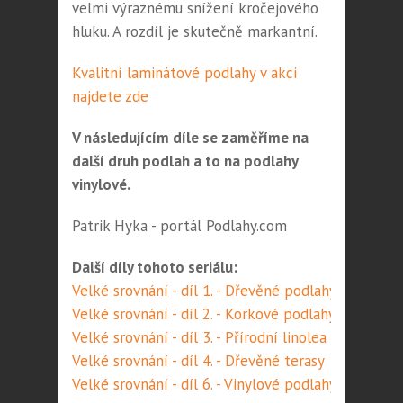
velmi výraznému snížení kročejového
hluku. A rozdíl je skutečně markantní.
Kvalitní laminátové podlahy v akci
najdete zde
V následujícím díle se zaměříme na
další druh podlah a to na podlahy
vinylové.
Patrik Hyka - portál Podlahy.com
Další díly tohoto seriálu:
Velké srovnání - díl 1. - Dřevěné podlahy
Velké srovnání - díl 2. - Korkové podlahy
Velké srovnání - díl 3. - Přírodní linolea
Velké srovnání - díl 4. - Dřevěné terasy
Velké srovnání - díl 6. - Vinylové podlahy