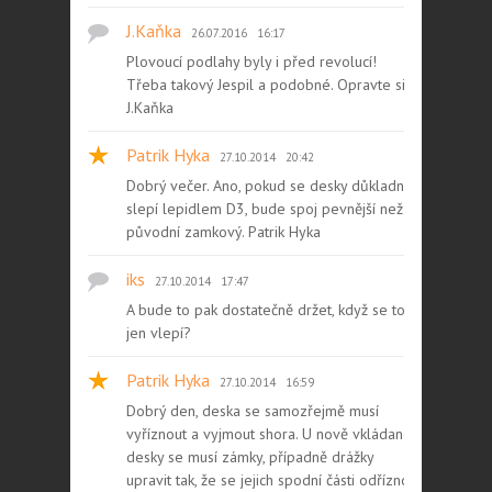
J.Kaňka
26.07.2016
16:17
Plovoucí podlahy byly i před revolucí!
Třeba takový Jespil a podobné. Opravte si.
J.Kaňka
Patrik Hyka
27.10.2014
20:42
Dobrý večer. Ano, pokud se desky důkladně
slepí lepidlem D3, bude spoj pevnější než
původní zamkový. Patrik Hyka
iks
27.10.2014
17:47
A bude to pak dostatečně držet, když se to
jen vlepí?
Patrik Hyka
27.10.2014
16:59
Dobrý den, deska se samozřejmě musí
vyříznout a vyjmout shora. U nově vkládané
desky se musí zámky, případně drážky
upravit tak, že se jejich spodní části odříznou