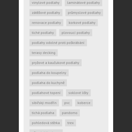
vinylové podlahy
laminátové podlahy
zátěžové podlahy
průmyslové podlahy
renovace podlahy
korkové podlahy
tiché podlahy
plovoucí podlahy
podlahy odolné proti poškrábání
terasy decking
pryžové a kaučukové podlahy
podlaha do koupelny
podlaha do kuchyně
podlahové topení
soklové lišty
sibiřský modřín
pvc
koberce
tichá podlaha
pandomo
pohledová stěrka
trex