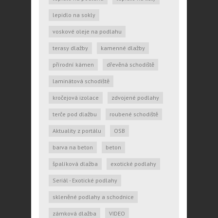
lepidlo na sokly
voskové oleje na podlahu
terasy dlažby
kamenné dlažby
přírodní kámen
dřevěná schodiště
laminátová schodiště
kročejová izolace
zdvojené podlahy
terče pod dlažbu
roubené schodiště
Aktuality z portálu
OSB
barva na beton
beton
špalíková dlažba
exotické podlahy
Seriál - Exotické podlahy
skleněné podlahy a schodnice
zámková dlažba
VIDEO