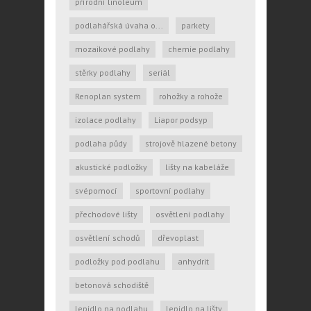
přírodní linoleum
podlahářská úvaha o...
parkety
mozaikové podlahy
chemie podlahy
stěrky podlahy
seriál
Renoplan system
rohožky a rohože
izolace podlahy
Liapor podsyp
podlaha půdy
strojově hlazené betony
akustické podložky
lišty na kabeláže
svépomocí
sportovní podlahy
přechodové lišty
osvětlení podlahy
osvětlení schodů
dřevoplast
podložky pod podlahu
anhydrit
betonová schodiště
lepidlo na podlahu
lepidlo na lišty