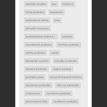
sibiřský modřín
pvc
koberce
tichá podlaha
pandomo
pohledová stěrka
trex
přírodní linoleum
podlahářská úvaha o...
parkety
mozaikové podlahy
chemie podlahy
stěrky podlahy
seriál
Renoplan system
rohožky a rohože
izolace podlahy
Liapor podsyp
podlaha půdy
strojově hlazené betony
akustické podložky
lišty na kabeláže
svépomocí
sportovní podlahy
přechodové lišty
osvětlení podlahy