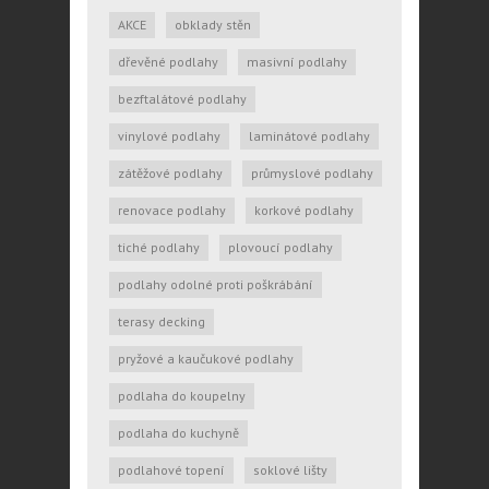
AKCE
obklady stěn
dřevěné podlahy
masivní podlahy
bezftalátové podlahy
vinylové podlahy
laminátové podlahy
zátěžové podlahy
průmyslové podlahy
renovace podlahy
korkové podlahy
tiché podlahy
plovoucí podlahy
podlahy odolné proti poškrábání
terasy decking
pryžové a kaučukové podlahy
podlaha do koupelny
podlaha do kuchyně
podlahové topení
soklové lišty