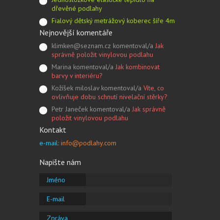
dřevěné podlahy
Fialový dětský metrážový koberec šíře 4m
Nejnovější komentáře
klimken@seznam.cz komentoval/a
Jak
správně položit vinylovou podlahu
Marina komentoval/a
Jak kombinovat
barvy v interiéru?
Kožíšek miloslav komentoval/a
Víte, co
ovlivňuje dobu schnutí nivelační stěrky?
Petr Janeček komentoval/a
Jak správně
položit vinylovou podlahu
Kontakt
e-mail:
info@podlahy.com
Napište nám
Jméno
E-mail
Zpráva