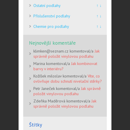
Ostatní podlahy
↑ ↓
Příslušenství podlahy
↑ ↓
Chemie pro podlahy
↑ ↓
Nejnovější komentáře
klimken@seznam.cz komentoval/a
Jak
správně položit vinylovou podlahu
Marina komentoval/a
Jak kombinovat
barvy v interiéru?
Kožíšek miloslav komentoval/a
Víte, co
ovlivňuje dobu schnutí nivelační stěrky?
Petr Janeček komentoval/a
Jak správně
položit vinylovou podlahu
Zdeňka Maděrová komentoval/a
Jak
správně položit vinylovou podlahu
Štítky