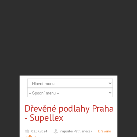
Dřevěné podlahy Praha
- Supellex
02.07.2024
napsal/a Petr Janeček
Dřevěné
podlahy