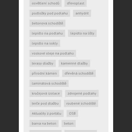
osvětlení schodů
dřevoplast
podložky pod podlahu
anhydrit
betonová schodiště
lepidlo na podlahu
lepidlo na lišty
lepidlo na sokly
voskové oleje na podlahu
terasy dlažby
kamenné dlažby
přírodní kámen
dřevěná schodiště
laminátová schodiště
kročejová izolace
zdvojené podlahy
terče pod dlažbu
roubené schodiště
Aktuality z portálu
OSB
barva na beton
beton