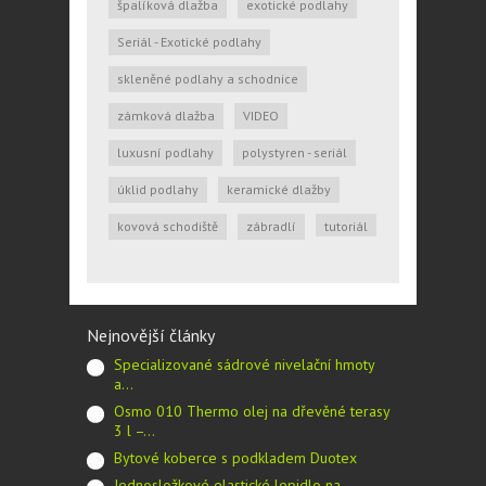
špalíková dlažba
exotické podlahy
Seriál - Exotické podlahy
skleněné podlahy a schodnice
zámková dlažba
VIDEO
luxusní podlahy
polystyren - seriál
úklid podlahy
keramické dlažby
kovová schodiště
zábradlí
tutoriál
Nejnovější články
Specializované sádrové nivelační hmoty
a…
Osmo 010 Thermo olej na dřevěné terasy
3 l –…
Bytové koberce s podkladem Duotex
Jednosložkové elastické lepidlo na