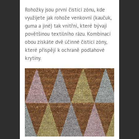
Rohožky jsou první čistící zónu, kde
využijete jak rohože venkovní (kaučuk,
guma a jiné) tak vnitřní, které bývají
povětšinou textilního rázu. Kombinací
obou získáte dvě účinné čistící zóny,
které přispějí k ochraně podlahové
krytiny.