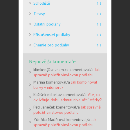
Schodiště
↑ ↓
Terasy
↑ ↓
Ostatní podlahy
↑ ↓
Příslušenství podlahy
↑ ↓
Chemie pro podlahy
↑ ↓
Nejnovější komentáře
klimken@seznam.cz komentoval/a
Jak
správně položit vinylovou podlahu
Marina komentoval/a
Jak kombinovat
barvy v interiéru?
Kožíšek miloslav komentoval/a
Víte, co
ovlivňuje dobu schnutí nivelační stěrky?
Petr Janeček komentoval/a
Jak správně
položit vinylovou podlahu
Zdeňka Maděrová komentoval/a
Jak
správně položit vinylovou podlahu