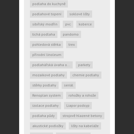
podlaha do kuchyně
podlahové topení
soklové lišty
sibiřský modřín
pvc
koberce
tichá podlaha
pandomo
pohledová stěrka
trex
přírodní linoleum
podlahářská úvaha o...
parkety
mozaikové podlahy
chemie podlahy
stěrky podlahy
seriál
Renoplan system
rohožky a rohože
izolace podlahy
Liapor podsyp
podlaha půdy
strojově hlazené betony
akustické podložky
lišty na kabeláže