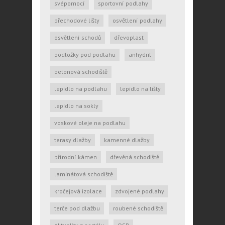
svépomocí
sportovní podlahy
přechodové lišty
osvětlení podlahy
osvětlení schodů
dřevoplast
podložky pod podlahu
anhydrit
betonová schodiště
lepidlo na podlahu
lepidlo na lišty
lepidlo na sokly
voskové oleje na podlahu
terasy dlažby
kamenné dlažby
přírodní kámen
dřevěná schodiště
laminátová schodiště
kročejová izolace
zdvojené podlahy
terče pod dlažbu
roubené schodiště