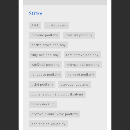
Štítky
AKCE
obklady stěn
dřevěné podlahy
masivní podlahy
bezftalátové podlahy
vinylové podlahy
laminátové podlahy
zátěžové podlahy
průmyslové podlahy
renovace podlahy
korkové podlahy
tiché podlahy
plovoucí podlahy
podlahy odolné proti poškrábání
terasy decking
pryžové a kaučukové podlahy
podlaha do koupelny