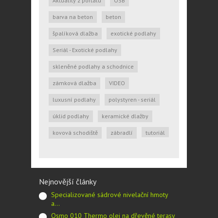
Aktuality z portálu
OSB
barva na beton
beton
špalíková dlažba
exotické podlahy
Seriál - Exotické podlahy
skleněné podlahy a schodnice
zámková dlažba
VIDEO
luxusní podlahy
polystyren - seriál
úklid podlahy
keramické dlažby
kovová schodiště
zábradlí
tutoriál
Nejnovější články
Specializované sádrové nivelační hmoty
a…
Osmo 010 Thermo olej na dřevěné terasy