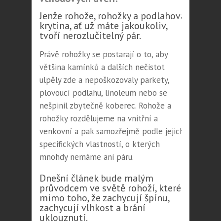
Jenže rohože, rohožky a podlahová
krytina, ať už máte jakoukoliv,
tvoří nerozlučitelný pár.
Právě rohožky se postarají o to, aby
většina kamínků a dalších nečistot
ulpěly zde a nepoškozovaly parkety,
plovoucí podlahu, linoleum nebo se
nešpinil zbytečně koberec. Rohože a
rohožky rozdělujeme na vnitřní a
venkovní a pak samozřejmě podle jejich
specifických vlastností, o kterých
mnohdy nemáme ani páru.
Dnešní článek bude malým
průvodcem ve světě rohoží, které
mimo toho, že zachycují špínu,
zachycují vlhkost a brání
uklouznutí.