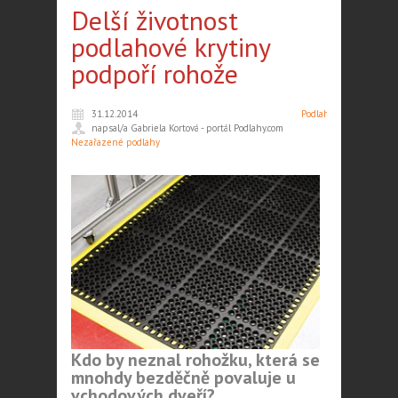
Delší životnost
podlahové krytiny
podpoří rohože
31.12.2014
Podlahy
,
napsal/a Gabriela Kortová - portál Podlahy.com
Nezařazené podlahy
Kdo by neznal rohožku, která se
mnohdy bezděčně povaluje u
vchodových dveří?