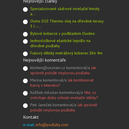
Nejnovější články
Specializované sádrové nivelační hmoty
a…
Osmo 010 Thermo olej na dřevěné terasy
3 l –…
Bytové koberce s podkladem Duotex
Jednosložkové elastické lepidlo na
dřevěné podlahy
Fialový dětský metrážový koberec šíře 4m
Nejnovější komentáře
klimken@seznam.cz komentoval/a
Jak
správně položit vinylovou podlahu
Marina komentoval/a
Jak kombinovat
barvy v interiéru?
Kožíšek miloslav komentoval/a
Víte, co
ovlivňuje dobu schnutí nivelační stěrky?
Petr Janeček komentoval/a
Jak správně
položit vinylovou podlahu
Kontakt
e-mail:
info@podlahy.com