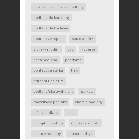
pryžové a kaučukové podlahy
podlaha do koupelny
podlaha do kuchyně
podlahové topení
soklové lišty
sibiřský modřín
pvc
koberce
tichá podlaha
pandomo
pohledová stěrka
trex
přírodní linoleum
podlahářská úvaha o...
parkety
mozaikové podlahy
chemie podlahy
stěrky podlahy
seriál
Renoplan system
rohožky a rohože
izolace podlahy
Liapor podsyp