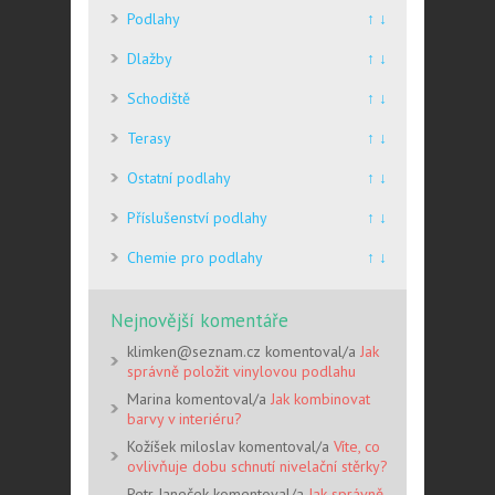
Podlahy
↑ ↓
Dlažby
↑ ↓
Schodiště
↑ ↓
Terasy
↑ ↓
Ostatní podlahy
↑ ↓
Příslušenství podlahy
↑ ↓
Chemie pro podlahy
↑ ↓
Nejnovější komentáře
klimken@seznam.cz komentoval/a
Jak
správně položit vinylovou podlahu
Marina komentoval/a
Jak kombinovat
barvy v interiéru?
Kožíšek miloslav komentoval/a
Víte, co
ovlivňuje dobu schnutí nivelační stěrky?
Petr Janeček komentoval/a
Jak správně