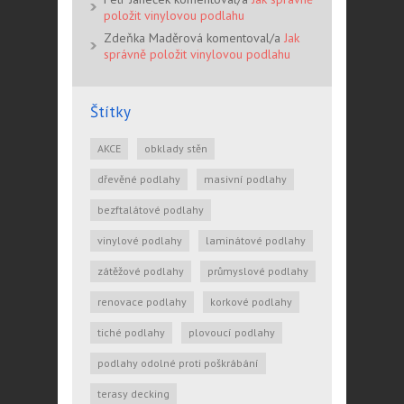
položit vinylovou podlahu
Zdeňka Maděrová komentoval/a
Jak
správně položit vinylovou podlahu
Štítky
AKCE
obklady stěn
dřevěné podlahy
masivní podlahy
bezftalátové podlahy
vinylové podlahy
laminátové podlahy
zátěžové podlahy
průmyslové podlahy
renovace podlahy
korkové podlahy
tiché podlahy
plovoucí podlahy
podlahy odolné proti poškrábání
terasy decking