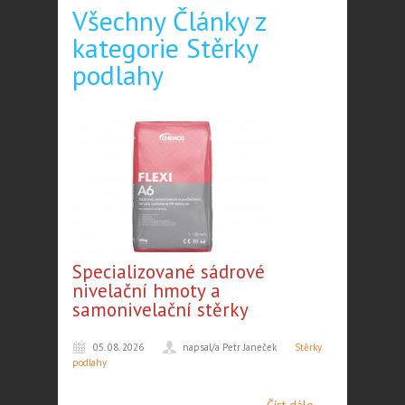
Všechny Články z
kategorie Stěrky
podlahy
Specializované sádrové
nivelační hmoty a
samonivelační stěrky
05. 08. 2026
napsal/a Petr Janeček
Stěrky
podlahy