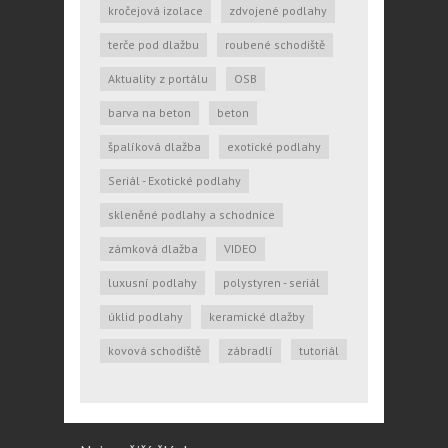
kročejová izolace
zdvojené podlahy
terče pod dlažbu
roubené schodiště
Aktuality z portálu
OSB
barva na beton
beton
špalíková dlažba
exotické podlahy
Seriál - Exotické podlahy
skleněné podlahy a schodnice
zámková dlažba
VIDEO
luxusní podlahy
polystyren - seriál
úklid podlahy
keramické dlažby
kovová schodiště
zábradlí
tutoriál