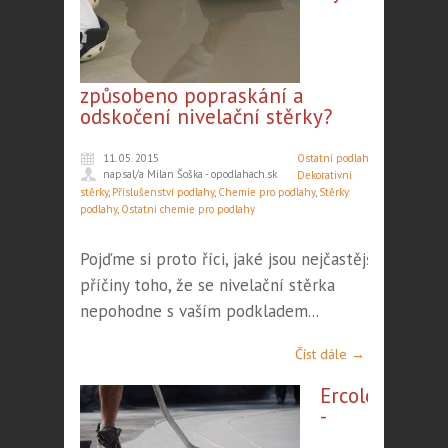
způsobeno popraskání a
odskočení nivelační stěrky?
11. 05. 2015
Ostatní podlahy
,
napsal/a Milan Šoška - opodlahach.sk
Dekorativní
stěrky
,
Příslušenství podlahy
,
Chemie pro podlahy
,
Stěrky
podlahy
,
Ostatní chemie pro podlahy
Pojďme si proto říci, jaké jsou nejčastější
příčiny toho, že se nivelační stěrka
nepohodne s vaším podkladem...
Číst dále →
Ercole
-