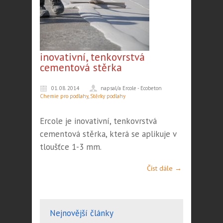
inovativní, tenkovrstvá
cementová stěrka
01. 08. 2014
napsal/a Ercole - Ecobeton
Chemie pro podlahy
,
Stěrky podlahy
Ercole je inovativní, tenkovrstvá
cementová stěrka, která se aplikuje v
tloušťce 1-3 mm.
Číst dále →
Nejnovější články