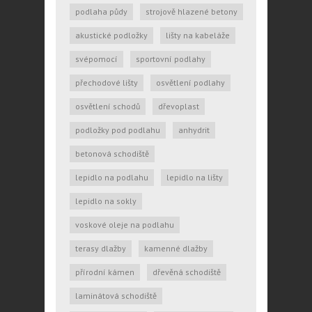
podlaha půdy
strojově hlazené betony
akustické podložky
lišty na kabeláže
svépomocí
sportovní podlahy
přechodové lišty
osvětlení podlahy
osvětlení schodů
dřevoplast
podložky pod podlahu
anhydrit
betonová schodiště
lepidlo na podlahu
lepidlo na lišty
lepidlo na sokly
voskové oleje na podlahu
terasy dlažby
kamenné dlažby
přírodní kámen
dřevěná schodiště
laminátová schodiště