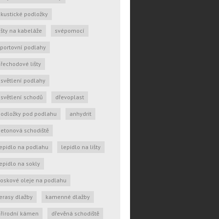
kustické podložky
išty na kabeláže
svépomocí
portovní podlahy
řechodové lišty
světlení podlahy
světlení schodů
dřevoplast
podložky pod podlahu
anhydrit
etonová schodiště
epidlo na podlahu
lepidlo na lišty
epidlo na sokly
oskové oleje na podlahu
erasy dlažby
kamenné dlažby
přírodní kámen
dřevěná schodiště