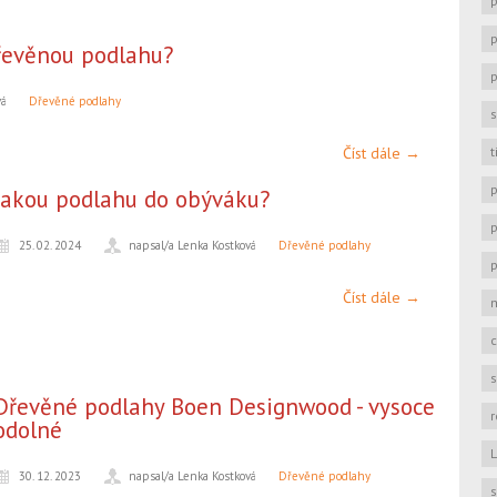
řevěnou podlahu?
vá
Dřevěné podlahy
s
Číst dále →
t
p
Jakou podlahu do obýváku?
p
25. 02. 2024
napsal/a Lenka Kostková
Dřevěné podlahy
p
Číst dále →
s
Dřevěné podlahy Boen Designwood - vysoce
r
odolné
L
30. 12. 2023
napsal/a Lenka Kostková
Dřevěné podlahy
s