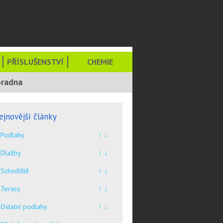
PŘÍSLUŠENSTVÍ
CHEMIE
oradna
ejnovější články
Podlahy
↑ ↓
Dlažby
↑ ↓
Schodiště
↑ ↓
Terasy
↑ ↓
Ostatní podlahy
↑ ↓