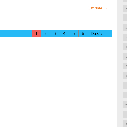
Číst dále →
a
l
s
1
2
3
4
5
6
Další »
p
o
o
b
l
l
v
t