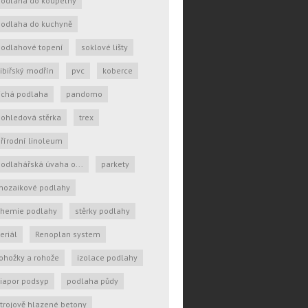
podlaha do koupelny
podlaha do kuchyně
podlahové topení
soklové lišty
ibiřský modřín
pvc
koberce
ichá podlaha
pandomo
ohledová stěrka
trex
řírodní linoleum
odlahářská úvaha o...
parkety
mozaikové podlahy
chemie podlahy
stěrky podlahy
eriál
Renoplan system
ohožky a rohože
izolace podlahy
iapor podsyp
podlaha půdy
trojově hlazené betony