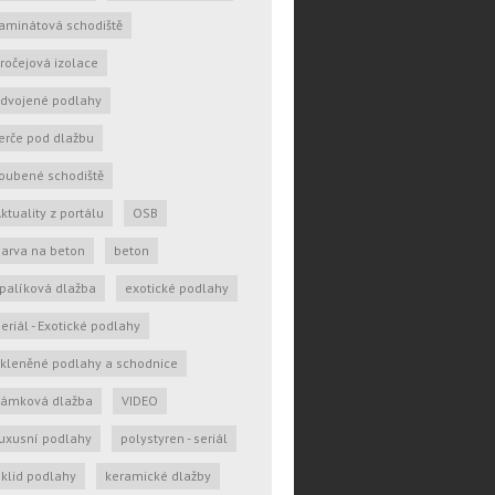
aminátová schodiště
ročejová izolace
zdvojené podlahy
erče pod dlažbu
oubené schodiště
ktuality z portálu
OSB
arva na beton
beton
palíková dlažba
exotické podlahy
eriál - Exotické podlahy
kleněné podlahy a schodnice
zámková dlažba
VIDEO
uxusní podlahy
polystyren - seriál
klid podlahy
keramické dlažby