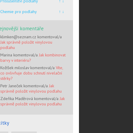
Příslušenství podlahy
↑ ↓
Chemie pro podlahy
↑ ↓
ejnovější komentáře
klimken@seznam.cz komentoval/a
Jak správně položit vinylovou
podlahu
Marina komentoval/a
Jak kombinovat
barvy v interiéru?
Kožíšek miloslav komentoval/a
Víte,
co ovlivňuje dobu schnutí nivelační
stěrky?
Petr Janeček komentoval/a
Jak
správně položit vinylovou podlahu
Zdeňka Maděrová komentoval/a
Jak
správně položit vinylovou podlahu
títky