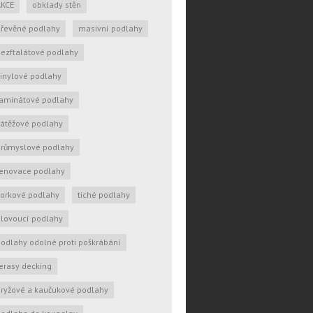
AKCE
obklady stěn
dřevěné podlahy
masivní podlahy
ezftalátové podlahy
inylové podlahy
laminátové podlahy
átěžové podlahy
průmyslové podlahy
renovace podlahy
korkové podlahy
tiché podlahy
lovoucí podlahy
odlahy odolné proti poškrábání
erasy decking
ryžové a kaučukové podlahy