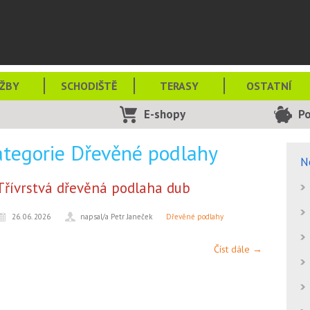
ŽBY
SCHODIŠTĚ
TERASY
OSTATNÍ
E-shopy
P
ategorie Dřevěné podlahy
N
Třívrstvá dřevěná podlaha dub
26. 06. 2026
napsal/a Petr Janeček
Dřevěné podlahy
Číst dále →