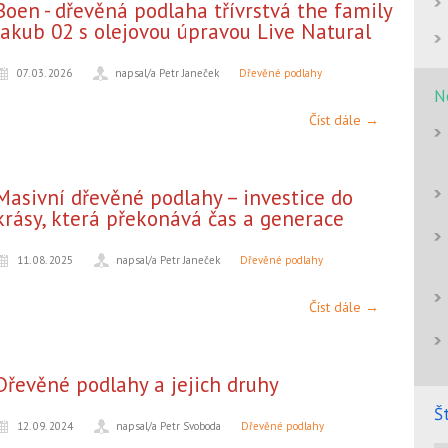
Boen - dřevěná podlaha třívrstvá the family
Jakub 02 s olejovou úpravou Live Natural
07. 03. 2026
napsal/a Petr Janeček
Dřevěné podlahy
N
Číst dále →
Masivní dřevěné podlahy – investice do
krásy, která překonává čas a generace
11. 08. 2025
napsal/a Petr Janeček
Dřevěné podlahy
Číst dále →
Dřevěné podlahy a jejich druhy
Š
12. 09. 2024
napsal/a Petr Svoboda
Dřevěné podlahy