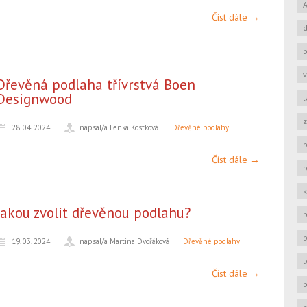
Číst dále →
b
v
Dřevěná podlaha třívrstvá Boen
Designwood
z
28. 04. 2024
napsal/a Lenka Kostková
Dřevěné podlahy
Číst dále →
Jakou zvolit dřevěnou podlahu?
p
p
19. 03. 2024
napsal/a Martina Dvořáková
Dřevěné podlahy
t
Číst dále →
p