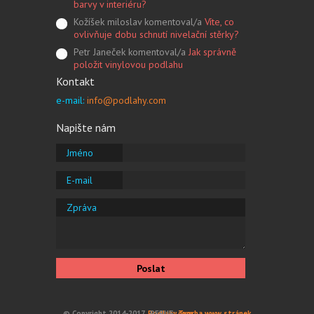
barvy v interiéru?
Kožíšek miloslav komentoval/a
Víte, co
ovlivňuje dobu schnutí nivelační stěrky?
Petr Janeček komentoval/a
Jak správně
položit vinylovou podlahu
Kontakt
e-mail:
info@podlahy.com
Napište nám
Jméno
E-mail
Zpráva
Poslat
© Copyright 2014-2017,
Podlahy.com
PERUS:
Tvorba www stránek