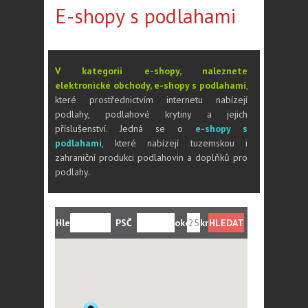
E-shopy s podlahami
V kategorii e-shopy, naleznete
elektronické obchody, e-shopy s podlahami
,
které prostřednictvím internetu nabízejí
podlahy, podlahové krytiny a jejich
příslušenství. Jedná se o
e-shopy s
podlahami
, které nabízejí tuzemskou i
zahraniční produkci podlahovin a doplňků pro
podlahy.
Hledám:
PSČ
okolí:
km
nebo
město: