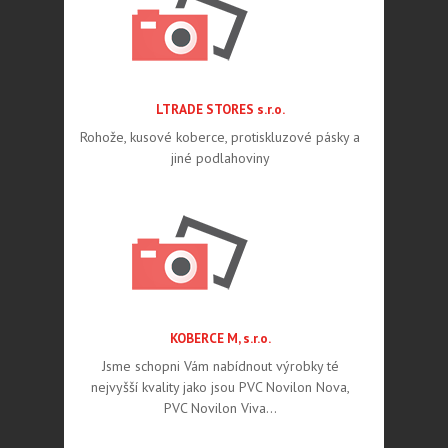
LTRADE STORES s.r.o.
Rohože, kusové koberce, protiskluzové pásky a
jiné podlahoviny
KOBERCE M, s.r.o.
Jsme schopni Vám nabídnout výrobky té
nejvyšší kvality jako jsou PVC Novilon Nova,
PVC Novilon Viva…