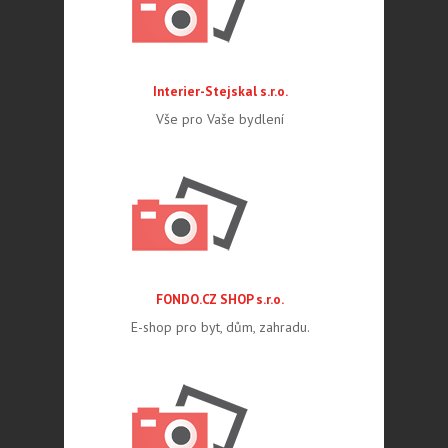
Interier-Stejskal s.r.o.
Vše pro Vaše bydlení
FONDO.CZ SHOP s.r.o.
E-shop pro byt, dům, zahradu.