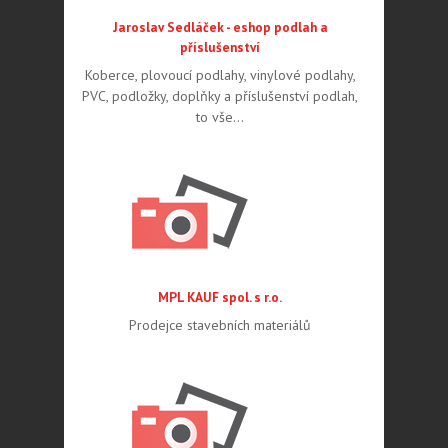
Jaroslav Sedláček - eshop podlah a
příslušenství
Koberce, plovoucí podlahy, vinylové podlahy,
PVC, podložky, doplňky a příslušenství podlah,
to vše…
MPL KAUF spol. s r.o.
Prodejce stavebních materiálů