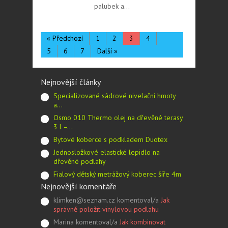
palubek a…
« Předchozí
1
2
3
4
5
6
7
Další »
Nejnovější články
Specializované sádrové nivelační hmoty
a…
Osmo 010 Thermo olej na dřevěné terasy
3 l –…
Bytové koberce s podkladem Duotex
Jednosložkové elastické lepidlo na
dřevěné podlahy
Fialový dětský metrážový koberec šíře 4m
Nejnovější komentáře
klimken@seznam.cz komentoval/a
Jak
správně položit vinylovou podlahu
Marina komentoval/a
Jak kombinovat